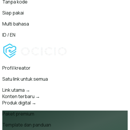
Tanpa kode
Siap pakai
Multi bahasa
ID / EN
Profil kreator
Satu link untuk semua
Link utama
→
Konten terbaru
→
Produk digital
→
Paket premium
Template dan panduan