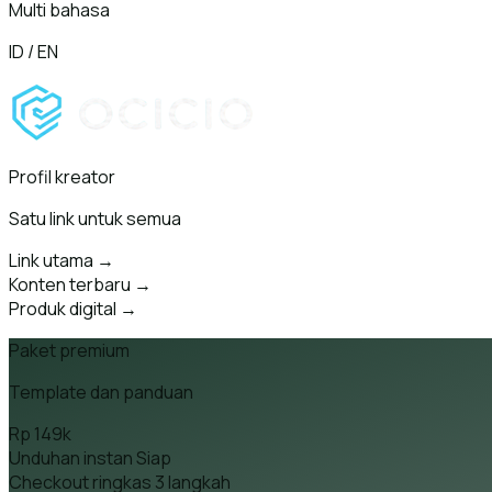
Multi bahasa
ID / EN
Profil kreator
Satu link untuk semua
Link utama
→
Konten terbaru
→
Produk digital
→
Paket premium
Template dan panduan
Rp 149k
Unduhan instan
Siap
Checkout ringkas
3 langkah