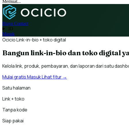
Memuat...
Biaya
Contact
ID
Masuk
Ocicio
Link-in-bio + toko digital
Bangun link-in-bio dan toko digital 
Kelola link, produk, pembayaran, dan laporan dari satu dashb
Mulai gratis
Masuk
Lihat fitur →
Satu halaman
Link + toko
Tanpa kode
Siap pakai