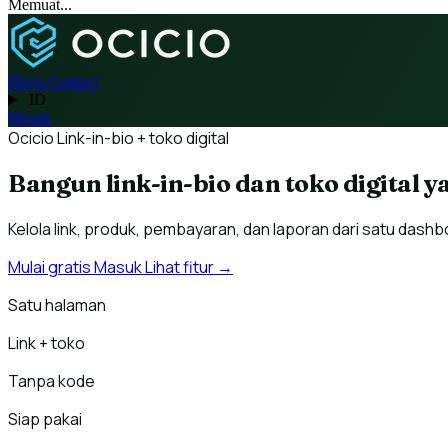
Memuat...
Biaya
Contact
ID
Masuk
Ocicio
Link-in-bio + toko digital
Bangun link-in-bio dan toko digital 
Kelola link, produk, pembayaran, dan laporan dari satu dashb
Mulai gratis
Masuk
Lihat fitur →
Satu halaman
Link + toko
Tanpa kode
Siap pakai