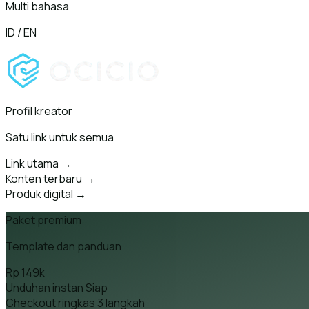
Multi bahasa
ID / EN
Profil kreator
Satu link untuk semua
Link utama
→
Konten terbaru
→
Produk digital
→
Paket premium
Template dan panduan
Rp 149k
Unduhan instan
Siap
Checkout ringkas
3 langkah